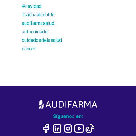
#navidad
#vidasaludable
audifarmasalud
autocuidado
cuidadosdelasalud
cáncer
Síguenos en: