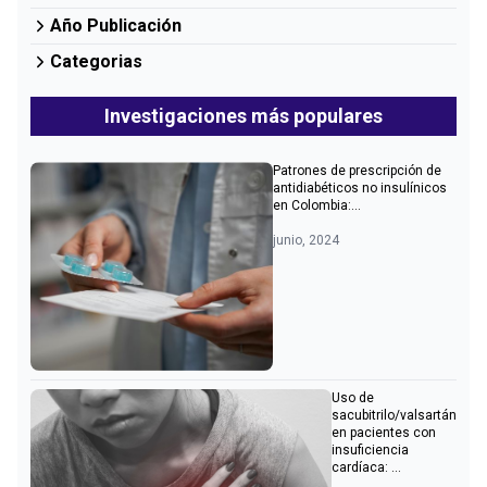
Año Publicación
Categorias
Investigaciones más populares
Patrones de prescripción de
antidiabéticos no insulínicos
en Colombia:...
junio, 2024
Uso de
sacubitrilo/valsartán
en pacientes con
insuficiencia
cardíaca: ...