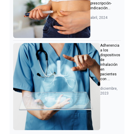
prescripción-
indicación...
abril, 2024
Adherencia
a los
dispositivos
de
inhalación
en
pacientes
con ...
diciembre,
2023