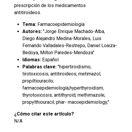
prescripción de los medicamentos
antitiroideos.
Tema:
Farmacoepidemiología
Autores:
"Jorge Enrique Machado-Alba,
Diego Alejandro Medina-Morales, Luis
Fernando Valladales-Restrepo, Daniel Loaiza-
Bedoya, Milton Paredes-Mendoza"
Idiomas:
Español
Palabras clave:
"hipertiroidismo;
tirotoxicosis; antitiroideos; metimazol;
propiltiouracilo;
farmacoepidemiología,hyperthyroidism;
thyrotoxicosis; antithyroid; methimazole;
propylthiouracil; phar- macoepidemiology,"
¿Cómo citar este artículo?
N/A