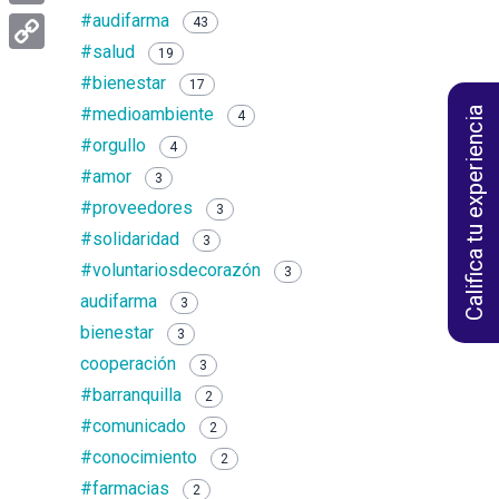
#audifarma
Email
43
#salud
19
Copy
#bienestar
17
Link
#medioambiente
Califica tu experiencia
4
#orgullo
4
#amor
3
#proveedores
3
#solidaridad
3
#voluntariosdecorazón
3
audifarma
3
bienestar
3
cooperación
3
#barranquilla
2
#comunicado
2
#conocimiento
2
#farmacias
2