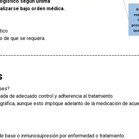
ogístico según última
ealizarse bajo orden médica.
tico
o de que se requiera.
_________________________________________________
s
ses?
ada de adecuado control y adherencia al tratamiento.
gráfica, aunque esto implique adelanto de la medicación de acue
e base o inmunosupresión por enfermedad o tratamiento.