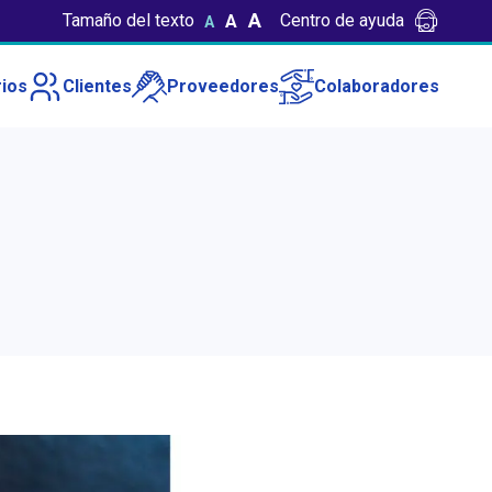
A
Tamaño del texto
Centro de ayuda
A
A
ios
Clientes
Proveedores
Colaboradores