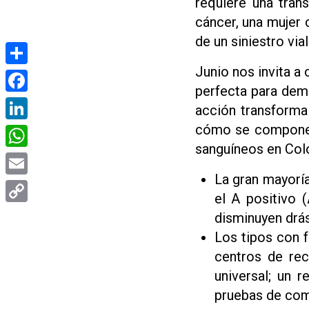
requiere una tran
cáncer, una mujer 
de un siniestro vi
Junio nos invita 
Compartir
perfecta para dem
Facebook
acción transforma 
cómo se compone l
LinkedIn
sanguíneos en Col
WhatsApp
La gran mayoría
Email
el A positivo 
Copy
disminuyen drás
Link
Los tipos con f
centros de rec
universal; un 
pruebas de comp