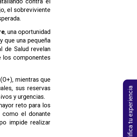
tallando contra el
o, el sobreviviente
sperada.
re
, una oportunidad
 y que una pequeña
al de Salud revelan
de los componentes
 (O+), mientras que
ales, sus reservas
Califica tu experiencia
ivos y urgencias.
mayor reto para los
o como el donante
po impide realizar