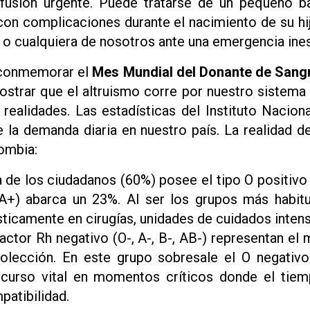
sfusión urgente. Puede tratarse de un pequeño ba
con complicaciones durante el nacimiento de su hij
al o cualquiera de nosotros ante una emergencia ine
a conmemorar el
Mes Mundial del Donante de Sang
ostrar que el altruismo corre por nuestro sistema
realidades. Las estadísticas del Instituto Nacion
a demanda diaria en nuestro país. La realidad 
ombia:
 de los ciudadanos (60%) posee el tipo O positivo
(A+) abarca un 23%. Al ser los grupos más habitu
ticamente en cirugías, unidades de cuidados intens
actor Rh negativo (O-, A-, B-, AB-) representan el 
olección. En este grupo sobresale el O negativ
recurso vital en momentos críticos donde el tiem
atibilidad.