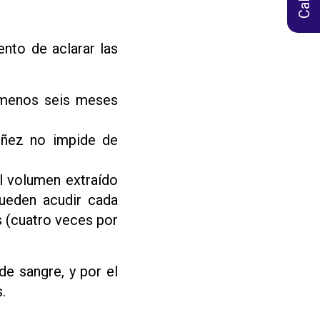
nto de aclarar las
l menos seis meses
niñez no impide de
l volumen extraído
ueden acudir cada
s (cuatro veces por
de sangre, y por el
.