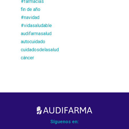
#farmacias
fin de año
#navidad
#vidasaludable
audifarmasalud
autocuidado
cuidadosdelasalud
cáncer
Síguenos en: