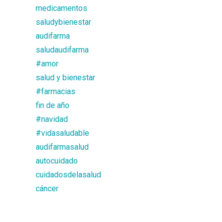
medicamentos
saludybienestar
audifarma
saludaudifarma
#amor
salud y bienestar
#farmacias
fin de año
#navidad
#vidasaludable
audifarmasalud
autocuidado
cuidadosdelasalud
cáncer