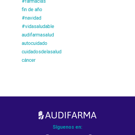
#farmacias
fin de año
#navidad
#vidasaludable
audifarmasalud
autocuidado
cuidadosdelasalud
cáncer
Síguenos en: