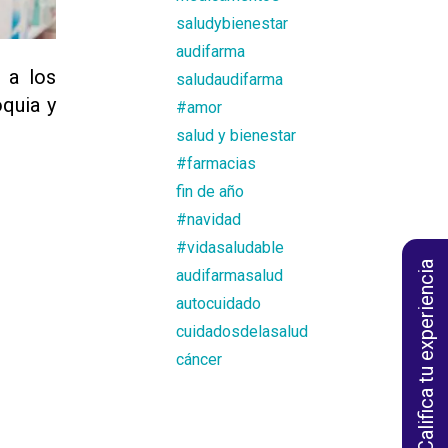
saludybienestar
audifarma
 a los
saludaudifarma
quia y
#amor
salud y bienestar
#farmacias
fin de año
#navidad
#vidasaludable
Califica tu experiencia
audifarmasalud
autocuidado
cuidadosdelasalud
cáncer