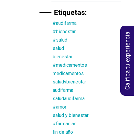
Etiquetas:
#audifarma
#bienestar
Califica tu experiencia
#salud
salud
bienestar
#medicamentos
medicamentos
saludybienestar
audifarma
saludaudifarma
#amor
salud y bienestar
#farmacias
fin de año