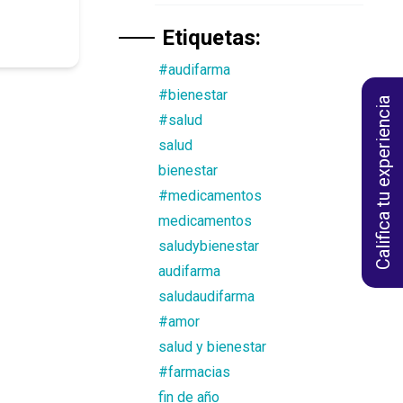
Etiquetas:
#audifarma
#bienestar
Califica tu experiencia
#salud
salud
bienestar
#medicamentos
medicamentos
saludybienestar
audifarma
saludaudifarma
#amor
salud y bienestar
#farmacias
fin de año